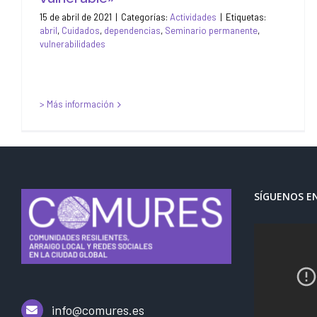
15 de abril de 2021
|
Categorías:
Actividades
|
Etiquetas:
abril
,
Cuidados
,
dependencias
,
Seminario permanente
,
vulnerabilidades
> Más información
SÍGUENOS E
info@comures.es