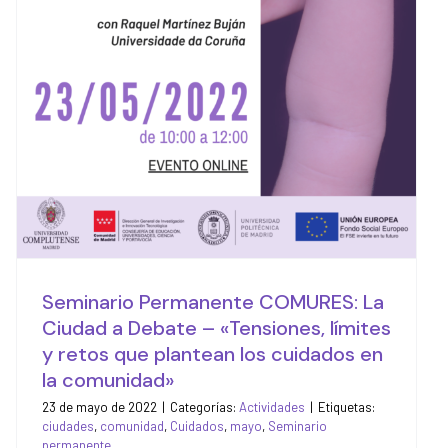
límites y retos que
plantean los cuidados en
la comunidad»
Actividades
Seminario Permanente COMURES: La
Ciudad a Debate – «Tensiones, límites
y retos que plantean los cuidados en
la comunidad»
23 de mayo de 2022
|
Categorías:
Actividades
|
Etiquetas:
ciudades
,
comunidad
,
Cuidados
,
mayo
,
Seminario
permanente