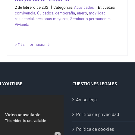
2 de febrero de 2021
|
Categorías:
Actividades
|
Etiquetas:
convivencia
,
Cuidados
,
demografía
,
enero
,
movilidad
residencial
,
personas mayores
,
Seminario permanente
,
Vivienda
> Más información
N YOUTUBE
CUESTIONES LEGALES
Aviso legal
Política de privacidad
Política de cookies