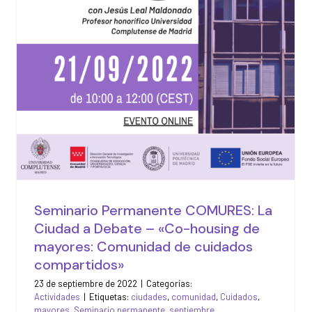
mayores: Comunidad de
cuidados compartidos»
Actividades
Seminario Permanente COMURES: La
Ciudad a Debate – «Co-housing de
mayores: Comunidad de cuidados
compartidos»
23 de septiembre de 2022
|
Categorías:
Actividades
|
Etiquetas:
ciudades
,
comunidad
,
Cuidados
,
mayores
,
Seminario permanente
,
septiembre