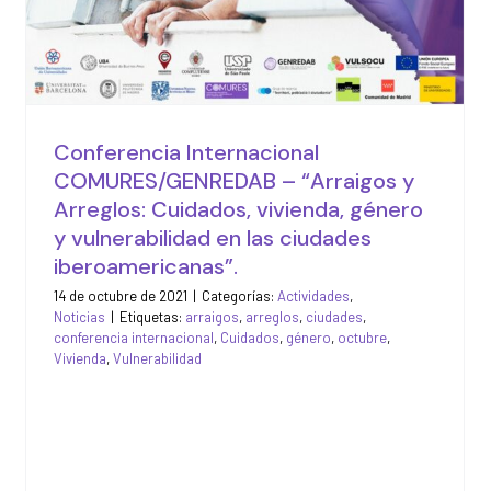
en las ciudades
iberoamericanas”.
Actividades
Noticias
Conferencia Internacional
COMURES/GENREDAB – “Arraigos y
Arreglos: Cuidados, vivienda, género
y vulnerabilidad en las ciudades
iberoamericanas”.
14 de octubre de 2021
|
Categorías:
Actividades
,
Noticias
|
Etiquetas:
arraigos
,
arreglos
,
ciudades
,
conferencia internacional
,
Cuidados
,
género
,
octubre
,
Vivienda
,
Vulnerabilidad