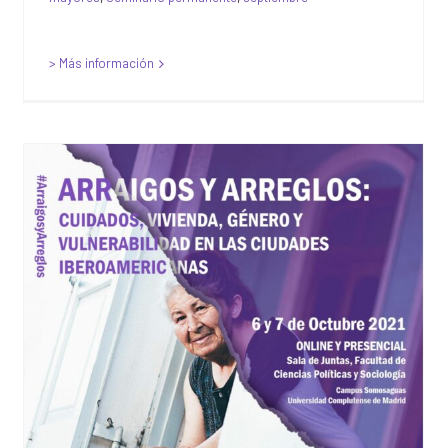
> Más información
Conferencia
Internacional
COMURES/GENREDAB –
“Arraigos y Arreglos:
Cuidados, vivienda,
género y vulnerabilidad