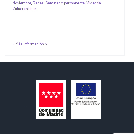
Noviembre
,
Redes
,
Seminario permanente
,
Vivienda
,
Vulnerabilidad
> Más información