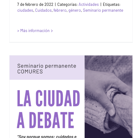
7 de febrero de 2022
|
Categorías:
Actividades
|
Etiquetas:
ciudades
,
Cuidados
,
febrero
,
género
,
Seminario permanente
> Más información
Seminario Permanente
COMURES: La Ciudad a