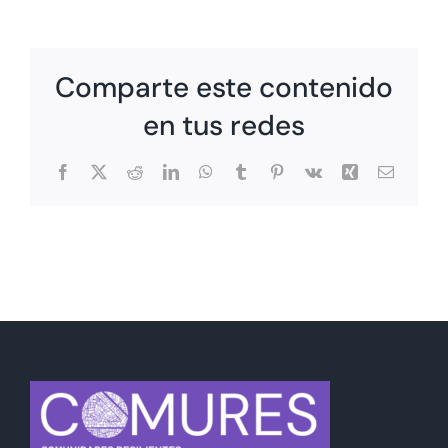
Comparte este contenido
en tus redes
Facebook
X
Reddit
LinkedIn
WhatsApp
Tumblr
Pinterest
Vk
Xing
Correo
electrón