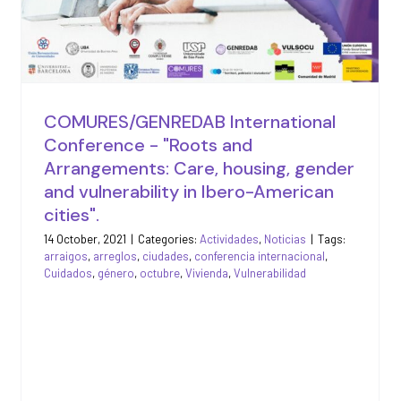
American cities".
Activities/Events
News
COMURES/GENREDAB International
Conference - "Roots and
Arrangements: Care, housing, gender
and vulnerability in Ibero-American
cities".
14 October, 2021
|
Categories:
Actividades
,
Noticias
|
Tags:
arraigos
,
arreglos
,
ciudades
,
conferencia internacional
,
Cuidados
,
género
,
octubre
,
Vivienda
,
Vulnerabilidad