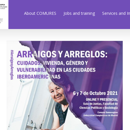
About COMURES
Jobs and training
Services and I
COMURES/GENREDAB
International Conference
- "Roots and
Arrangements: Care,
housing, gender and
vulnerability in Ibero-