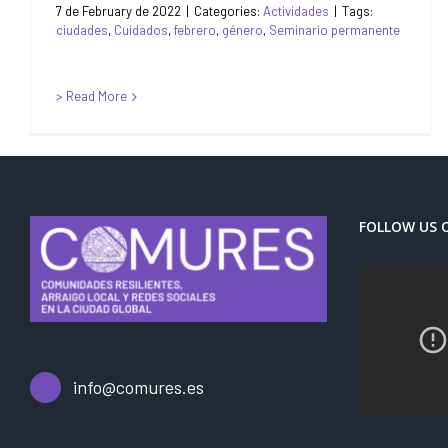
7 de February de 2022
|
Categories:
Actividades
|
Tags:
ciudades
,
Cuidados
,
febrero
,
género
,
Seminario permanente
> Read More
FOLLOW US 
info@comures.es