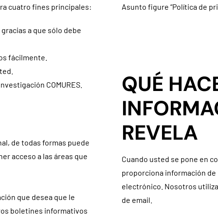
a cuatro fines principales:
Asunto figure “Política de pr
, gracias a que sólo debe
os fácilmente.
ted.
QUÉ HAC
e investigación COMURES.
INFORMA
REVELA
nal, de todas formas puede
ner acceso a las áreas que
Cuando usted se pone en con
proporciona información de 
electrónico. Nosotros utiliz
mación que desea que le
de email.
os boletines informativos