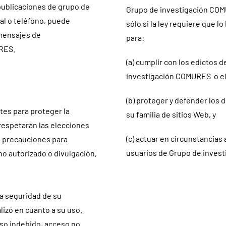
publicaciones de grupo de
Grupo de investigación COMU
al o teléfono, puede
sólo si la ley requiere que l
 mensajes de
para:
URES.
(a) cumplir con los edictos de
investigación COMURES o el 
(b) proteger y defender los
es para proteger la
su familia de sitios Web, y
respetarán las elecciones
(c) actuar en circunstancias
s precauciones para
usuarios de Grupo de invest
no autorizado o divulgación,
a seguridad de su
lizó en cuanto a su uso.
so indebido, acceso no