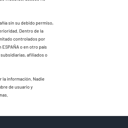
añía sin su debido permiso,
rioridad. Dentro de la
mitado controlados por
n ESPAÑA o en otro país
bsidiarias, afiliados o
r la información. Nadie
mbre de usuario y
onas.